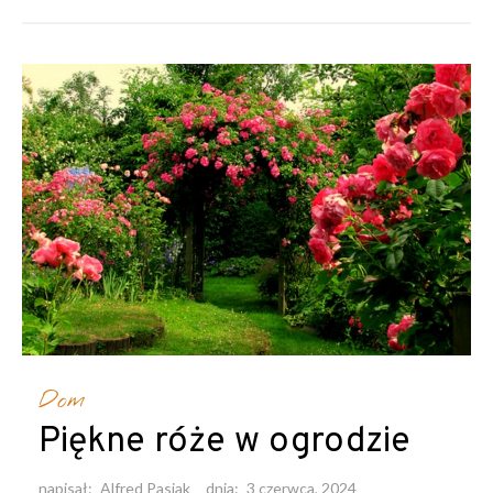
Dom
Piękne róże w ogrodzie
napisał:
Alfred Pasiak
dnia:
3 czerwca, 2024