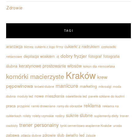
Zdrowie
TAGI
aranżacja
cukierki z nadrukiem
biznes
cukierki z logo firmy
czekoladki
dobry fryzjer
depilacja woskiem
fotograf
fotografia
reklamowe
dj
keratynowe prostowanie włosów
ślubna
kokon dla niemowlaka
Kraków
komórki macierzyste
krew
manicure
pępowinowa
marketing
krówki ślubne
mikroalgi
moda
nowe mieszkania
ślubna
moduły led
oświetlenie led
panele szklane do kuchni
reklama
praca
przypinki
ramki drewniane
ramy do obrazów
reklama na
suknie ślubne
cukierkach
rolety
rolety rzymskie
rośliny
suplementy diety
trener
trener personalny
osobisty
tynki cementowo-wapienne Kraków
uroda
zabawa
zdrowie
ślub
światło led
zdjęcia ślubne
żaluzje