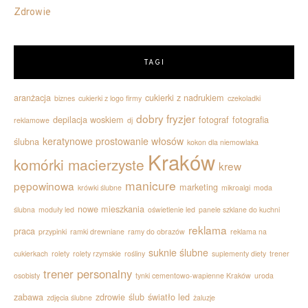
Zdrowie
TAGI
aranżacja
cukierki z nadrukiem
biznes
cukierki z logo firmy
czekoladki
dobry fryzjer
depilacja woskiem
fotograf
fotografia
reklamowe
dj
keratynowe prostowanie włosów
ślubna
kokon dla niemowlaka
Kraków
komórki macierzyste
krew
manicure
pępowinowa
marketing
krówki ślubne
mikroalgi
moda
nowe mieszkania
ślubna
moduły led
oświetlenie led
panele szklane do kuchni
reklama
praca
przypinki
ramki drewniane
ramy do obrazów
reklama na
suknie ślubne
cukierkach
rolety
rolety rzymskie
rośliny
suplementy diety
trener
trener personalny
osobisty
tynki cementowo-wapienne Kraków
uroda
zabawa
zdrowie
ślub
światło led
zdjęcia ślubne
żaluzje