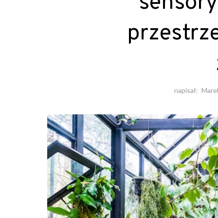
sensory
przestrze
napisał:
Mare