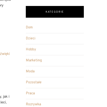
óry
KATEGORIE
Dom
Dzieci
Hobby
źwięki
Marketing
Moda
Pozostałe
Praca
 jak i
ieci,
Rozrywka