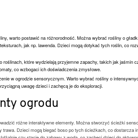
liny, warto postawić na różnorodność. Można wybrać rośliny o gładk
h teksturach, jak np. lawenda. Dzieci mogą dotykać tych roślin, co rozw
roślinach, które wydzielają przyjemne zapachy, takich jak jaśmin c
romaty, co wzbogaci ich doświadczenia zmysłowe.
enie w ogrodzie sensorycznym. Warto wybrać rośliny o intensywny
przyciągną uwagę dzieci i zachęcą je do eksploracji.
nty ogrodu
rowadzić różne interaktywne elementy. Można stworzyć ścieżki sens
zy trawa. Dzieci mogą biegać boso po tych ścieżkach, co dostarcza i
żdżalnie czy stacje do zabawy z wodą, co zachęci dzieci do aktywn