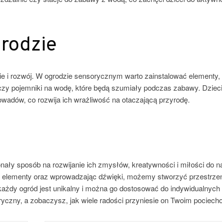
grodzie
i rozwój. W ogrodzie sensorycznym warto zainstalować elementy, 
y czy pojemniki na wodę, które będą szumiały podczas zabawy. Dzie
wadów, co rozwija ich wrażliwość na otaczającą przyrodę.
nały sposób na rozwijanie ich zmysłów, kreatywności i miłości do na
ne elementy oraz wprowadzając dźwięki, możemy stworzyć przestrzeń
 każdy ogród jest unikalny i można go dostosować do indywidualnych
soryczny, a zobaczysz, jak wiele radości przyniesie on Twoim pociech