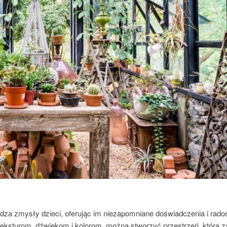
dza zmysły dzieci, oferując im niezapomniane doświadczenia i rado
teksturom, dźwiękom i kolorom, można stworzyć przestrzeń, która 