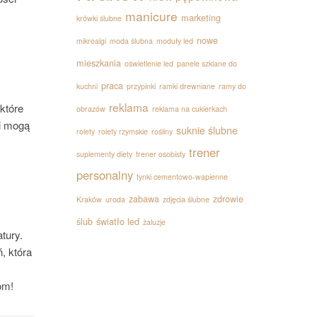
manicure
marketing
krówki ślubne
nowe
mikroalgi
moda ślubna
moduły led
mieszkania
oświetlenie led
panele szklane do
praca
kuchni
przypinki
ramki drewniane
ramy do
reklama
które
obrazów
reklama na cukierkach
ci mogą
suknie ślubne
rolety
rolety rzymskie
rośliny
trener
suplementy diety
trener osobisty
personalny
tynki cementowo-wapienne
zabawa
zdrowie
Kraków
uroda
zdjęcia ślubne
ślub
światło led
żaluzje
tury.
, która
om!