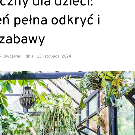
czny dla dzieci:
ń pełna odkryć i
zabawy
k Owczarek
dnia:
13 listopada, 2024