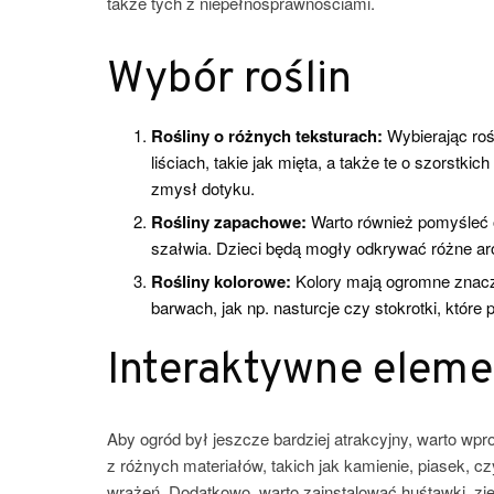
także tych z niepełnosprawnościami.
Wybór roślin
Rośliny o różnych teksturach:
Wybierając roś
liściach, takie jak mięta, a także te o szorstkic
zmysł dotyku.
Rośliny zapachowe:
Warto również pomyśleć o 
szałwia. Dzieci będą mogły odkrywać różne a
Rośliny kolorowe:
Kolory mają ogromne znacz
barwach, jak np. nasturcje czy stokrotki, które 
Interaktywne eleme
Aby ogród był jeszcze bardziej atrakcyjny, warto wp
z różnych materiałów, takich jak kamienie, piasek, c
wrażeń. Dodatkowo, warto zainstalować huśtawki, zje