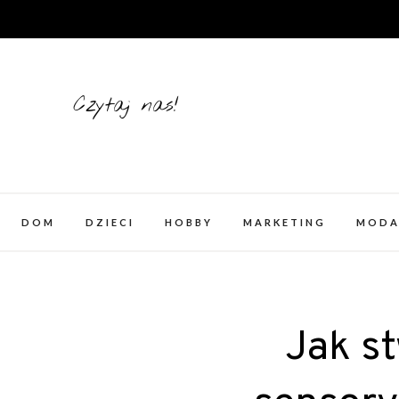
Skip
to
content
Czytaj nas!
DOM
DZIECI
HOBBY
MARKETING
MOD
Jak s