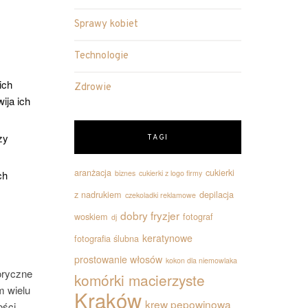
Sprawy kobiet
Technologie
ich
Zdrowie
ija ich
zy
TAGI
aranżacja
cukierki
ch
biznes
cukierki z logo firmy
z nadrukiem
depilacja
czekoladki reklamowe
dobry fryzjer
woskiem
fotograf
dj
keratynowe
fotografia ślubna
prostowanie włosów
kokon dla niemowlaka
oryczne
komórki macierzyste
m wielu
Kraków
krew pępowinowa
ości