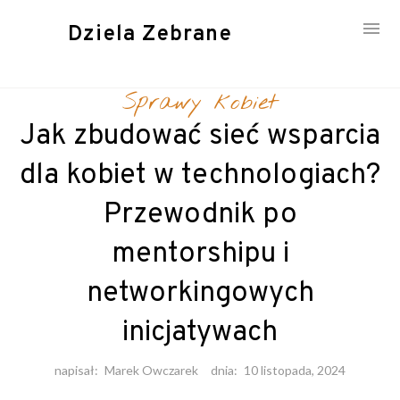
Dziela Zebrane
Skip
to
Sprawy kobiet
content
Jak zbudować sieć wsparcia
dla kobiet w technologiach?
Przewodnik po
mentorshipu i
networkingowych
inicjatywach
napisał:
Marek Owczarek
dnia:
10 listopada, 2024