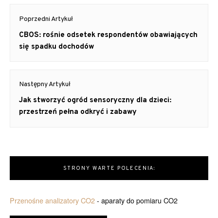
Nawigacja
Poprzedni Artykuł
wpisu
Poprzedni
CBOS: rośnie odsetek respondentów obawiających
Artykuł:
się spadku dochodów
Następny Artykuł
Następny
Jak stworzyć ogród sensoryczny dla dzieci:
Artykuł:
przestrzeń pełna odkryć i zabawy
STRONY WARTE POLECENIA:
Przenośne analizatory CO2
- aparaty do pomiaru CO2