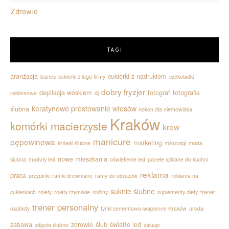
Zdrowie
TAGI
aranżacja
cukierki z nadrukiem
biznes
cukierki z logo firmy
czekoladki
dobry fryzjer
depilacja woskiem
fotograf
fotografia
reklamowe
dj
keratynowe prostowanie włosów
ślubna
kokon dla niemowlaka
Kraków
komórki macierzyste
krew
manicure
pępowinowa
marketing
krówki ślubne
mikroalgi
moda
nowe mieszkania
ślubna
moduły led
oświetlenie led
panele szklane do kuchni
reklama
praca
przypinki
ramki drewniane
ramy do obrazów
reklama na
suknie ślubne
cukierkach
rolety
rolety rzymskie
rośliny
suplementy diety
trener
trener personalny
osobisty
tynki cementowo-wapienne Kraków
uroda
zabawa
zdrowie
ślub
światło led
zdjęcia ślubne
żaluzje