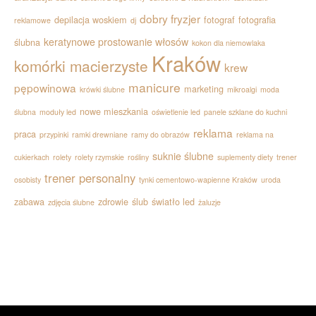
dobry fryzjer
depilacja woskiem
fotograf
fotografia
reklamowe
dj
keratynowe prostowanie włosów
ślubna
kokon dla niemowlaka
Kraków
komórki macierzyste
krew
manicure
pępowinowa
marketing
krówki ślubne
mikroalgi
moda
nowe mieszkania
ślubna
moduły led
oświetlenie led
panele szklane do kuchni
reklama
praca
przypinki
ramki drewniane
ramy do obrazów
reklama na
suknie ślubne
cukierkach
rolety
rolety rzymskie
rośliny
suplementy diety
trener
trener personalny
osobisty
tynki cementowo-wapienne Kraków
uroda
zabawa
zdrowie
ślub
światło led
zdjęcia ślubne
żaluzje