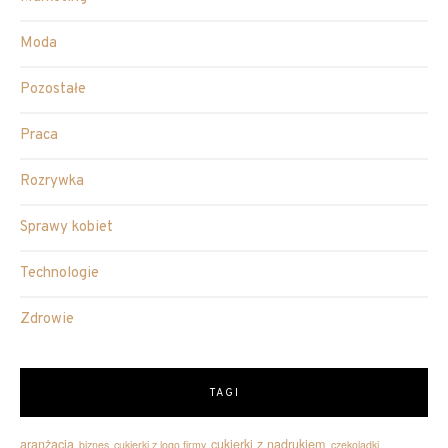
Moda
Pozostałe
Praca
Rozrywka
Sprawy kobiet
Technologie
Zdrowie
TAGI
aranżacja
cukierki z nadrukiem
biznes
cukierki z logo firmy
czekoladki