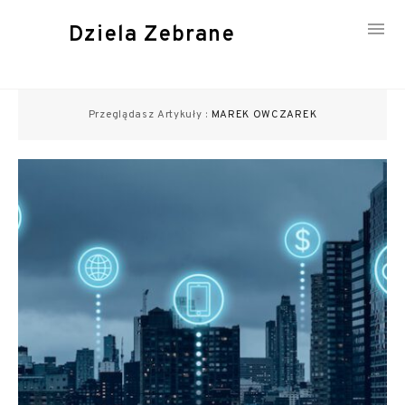
Dziela Zebrane
Skip
to
Przeglądasz Artykuły :
MAREK OWCZAREK
content