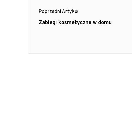
Nawigacja
Poprzedni Artykuł
wpisu
Poprzedni
Zabiegi kosmetyczne w domu
Artykuł: