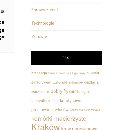
Sprawy kobiet
uł
ce
Technologie
gą
Zdrowie
?”
TAGI
aranżacja
cukierki
biznes
cukierki z logo firmy
z nadrukiem
depilacja
czekoladki reklamowe
dobry fryzjer
woskiem
fotograf
dj
keratynowe
fotografia ślubna
prostowanie włosów
kokon dla niemowlaka
komórki macierzyste
Kraków
krew pępowinowa