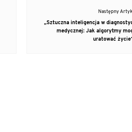
Następny Artyk
Następny
„Sztuczna inteligencja w diagnosty
Artykuł:
medycznej: Jak algorytmy mo
uratować życie