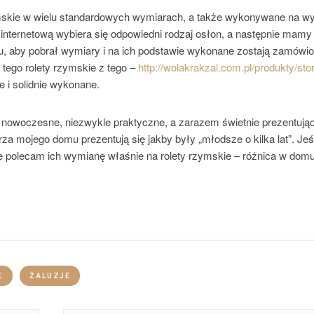
zymskie w wielu standardowych wymiarach, a także wykonywane na wy
internetową wybiera się odpowiedni rodzaj osłon, a następnie mamy
, aby pobrał wymiary i na ich podstawie wykonane zostają zamówi
 tego rolety rzymskie z tego –
http://wolakrakzal.com.pl/produkty/sto
 i solidnie wykonane.
nowoczesne, niezwykle praktyczne, a zarazem świetnie prezentując
rza mojego domu prezentują się jakby były „młodsze o kilka lat”. Jeś
ze polecam ich wymianę właśnie na rolety rzymskie – różnica w dom
E
ŻALUZJE