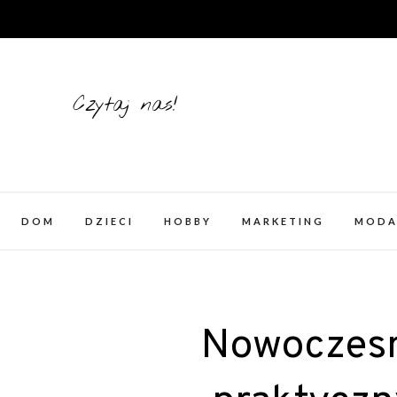
Skip
to
content
Czytaj nas!
DOM
DZIECI
HOBBY
MARKETING
MOD
Nowoczesn