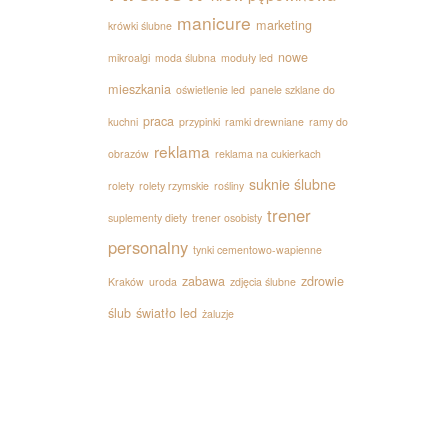
manicure
marketing
krówki ślubne
nowe
mikroalgi
moda ślubna
moduły led
mieszkania
oświetlenie led
panele szklane do
praca
kuchni
przypinki
ramki drewniane
ramy do
reklama
obrazów
reklama na cukierkach
suknie ślubne
rolety
rolety rzymskie
rośliny
trener
suplementy diety
trener osobisty
personalny
tynki cementowo-wapienne
zabawa
zdrowie
Kraków
uroda
zdjęcia ślubne
ślub
światło led
żaluzje