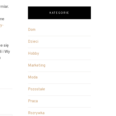
miar.
KATEGORIE
one
ry-
Dom
Dzieci
e się
li i Wy
Hobby
u
Marketing
Moda
Pozostałe
Praca
Rozrywka