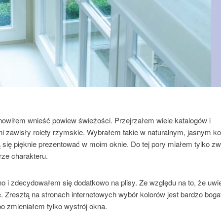
anowiłem wnieść powiew świeżości. Przejrzałem wiele katalogów i
i zawisły rolety rzymskie. Wybrałem takie w naturalnym, jasnym ko
ą się pięknie prezentować w moim oknie. Do tej pory miałem tylko z
rze charakteru.
o i zdecydowałem się dodatkowo na plisy. Ze względu na to, że uwi
e. Zresztą na stronach internetowych wybór kolorów jest bardzo bogat
 zmieniałem tylko wystrój okna.