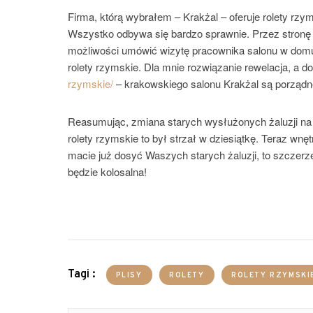
Firma, którą wybrałem – Krakżal – oferuje rolety r
Wszystko odbywa się bardzo sprawnie. Przez stronę 
możliwości umówić wizytę pracownika salonu w domu
rolety rzymskie. Dla mnie rozwiązanie rewelacja, a do
rzymskie/
– krakowskiego salonu Krakżal są porządne
Reasumując, zmiana starych wysłużonych żaluzji na 
rolety rzymskie to był strzał w dziesiątkę. Teraz wnęt
macie już dosyć Waszych starych żaluzji, to szczer
będzie kolosalna!
Tagi :
PLISY
ROLETY
ROLETY RZYMSKI