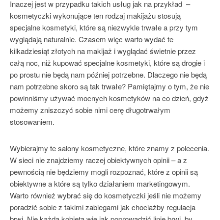
Inaczej jest w przypadku takich usług jak na przykład
–
kosmetyczki wykonujące ten rodzaj makijażu stosują
specjalne kosmetyki, które są niezwykle trwałe a przy tym
wyglądają naturalnie. Czasem więc warto wydać te
kilkadziesiąt złotych na makijaż i wyglądać świetnie przez
całą noc, niż kupować specjalne kosmetyki, które są drogie i
po prostu nie będą nam później potrzebne. Dlaczego nie będą
nam potrzebne skoro są tak trwałe? Pamiętajmy o tym, że nie
powinniśmy używać mocnych kosmetyków na co dzień, gdyż
możemy zniszczyć sobie nimi cerę długotrwałym
stosowaniem.
Wybierajmy te salony kosmetyczne, które znamy z polecenia.
W sieci nie znajdziemy raczej obiektywnych opinii – a z
pewnością nie będziemy mogli rozpoznać, które z opinii są
obiektywne a które są tylko działaniem marketingowym.
Warto również wybrać się do kosmetyczki jeśli nie możemy
poradzić sobie z takimi zabiegami jak chociażby regulacja
brwi. Nie każda kobieta wie jak poprowadzić linię brwi, by