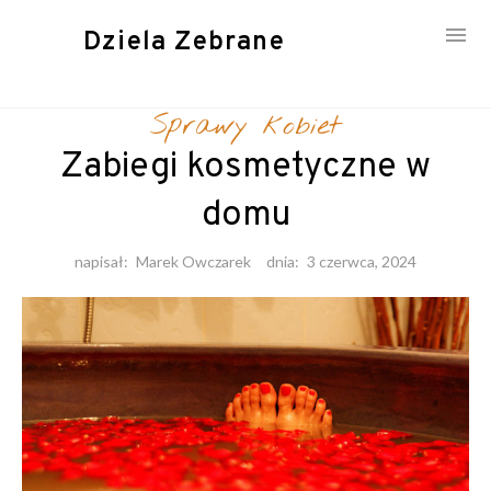
Dziela Zebrane
Skip
to
Sprawy kobiet
content
Zabiegi kosmetyczne w
domu
napisał:
Marek Owczarek
dnia:
3 czerwca, 2024