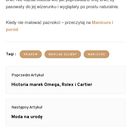
pasowały do jej wizerunku i wyglądały po prostu naturalnie.
Kiedy nie malować paznokci – przeczytaj na
Manicure i
poród
Tagi :
KRAKÓW
MAKIJAŻ ŚLUBNY
MANICURE
Nawigacja
Poprzedni Artykuł
wpisu
Poprzedni
Historia marek Omega, Rolex i Cartier
Artykuł:
Następny Artykuł
Następny
Moda na urodę
Artykuł: