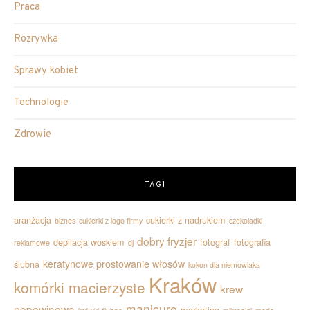
Praca
Rozrywka
Sprawy kobiet
Technologie
Zdrowie
TAGI
aranżacja
cukierki z nadrukiem
biznes
cukierki z logo firmy
czekoladki
dobry fryzjer
depilacja woskiem
fotograf
fotografia
reklamowe
dj
keratynowe prostowanie włosów
ślubna
kokon dla niemowlaka
Kraków
komórki macierzyste
krew
manicure
pępowinowa