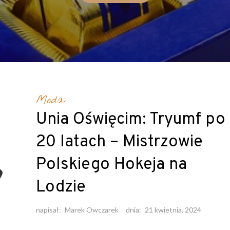
szym artykule przedstawimy konkretne strategie zarządzania finans
zadłużenia, takie jak techniki budżetowania, analiza przepływów pie
→
Czytaj Dalej
→
Czytaj Dalej
Moda
Unia Oświęcim: Tryumf po
20 latach – Mistrzowie
Polskiego Hokeja na
Lodzie
napisał:
Marek Owczarek
dnia:
21 kwietnia, 2024