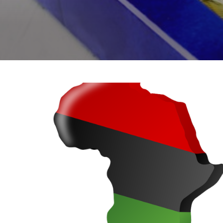
zasoby. W niniej
uniknąć pułapek 