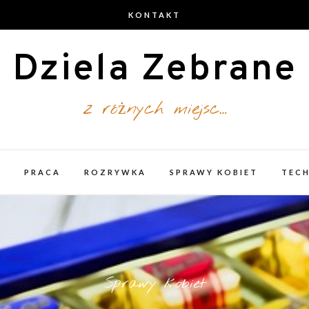
KONTAKT
Dziela Zebrane
z różnych miejsc…
A
PRACA
ROZRYWKA
SPRAWY KOBIET
TEC
Sprawy kobiet
Sprawy kobiet
Rozrywka
Praca