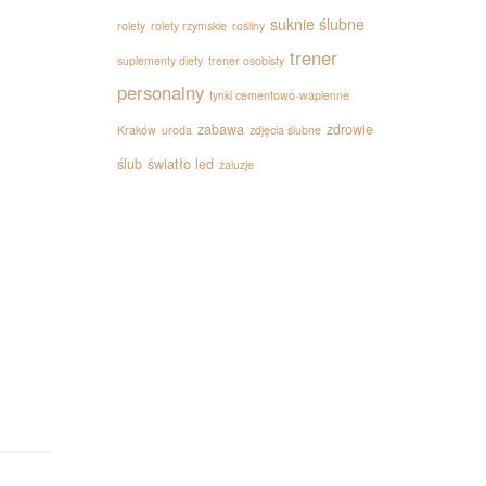
suknie ślubne
rolety
rolety rzymskie
rośliny
trener
suplementy diety
trener osobisty
personalny
tynki cementowo-wapienne
zabawa
zdrowie
Kraków
uroda
zdjęcia ślubne
ślub
światło led
żaluzje