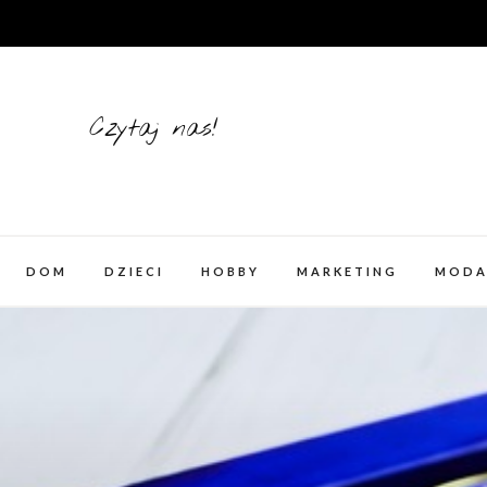
Skip
to
content
Czytaj nas!
DOM
DZIECI
HOBBY
MARKETING
MOD