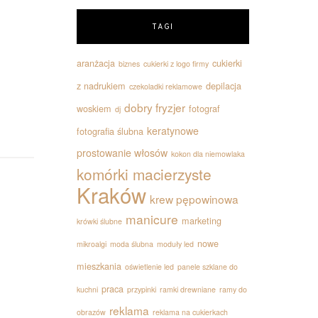
TAGI
aranżacja
cukierki
biznes
cukierki z logo firmy
z nadrukiem
depilacja
czekoladki reklamowe
dobry fryzjer
woskiem
fotograf
dj
keratynowe
fotografia ślubna
prostowanie włosów
kokon dla niemowlaka
komórki macierzyste
Kraków
krew pępowinowa
manicure
marketing
krówki ślubne
nowe
mikroalgi
moda ślubna
moduły led
mieszkania
oświetlenie led
panele szklane do
praca
kuchni
przypinki
ramki drewniane
ramy do
reklama
obrazów
reklama na cukierkach