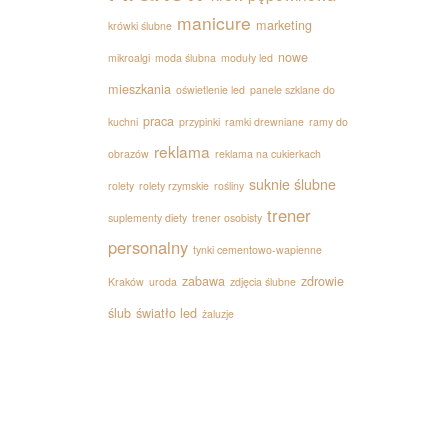
manicure
marketing
krówki ślubne
nowe
mikroalgi
moda ślubna
moduły led
mieszkania
oświetlenie led
panele szklane do
praca
kuchni
przypinki
ramki drewniane
ramy do
reklama
obrazów
reklama na cukierkach
suknie ślubne
rolety
rolety rzymskie
rośliny
trener
suplementy diety
trener osobisty
personalny
tynki cementowo-wapienne
zabawa
zdrowie
Kraków
uroda
zdjęcia ślubne
ślub
światło led
żaluzje