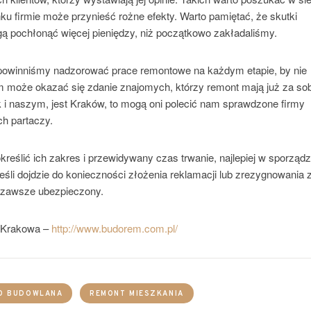
ku firmie może przynieść rożne efekty. Warto pamiętać, że skutki
gą pochłonąć więcej pieniędzy, niż początkowo zakładaliśmy.
 powinniśmy nadzorować prace remontowe na każdym etapie, by nie
 może okazać się zdanie znajomych, którzy remont mają już za so
ak i naszym, jest Kraków, to mogą oni polecić nam sprawdzone firmy
ch partaczy.
reślić ich zakres i przewidywany czas trwanie, najlepiej w sporząd
śli dojdzie do konieczności złożenia reklamacji lub zrezygnowania 
y zawsze ubezpieczony.
 Krakowa –
http://www.budorem.com.pl/
O BUDOWLANA
REMONT MIESZKANIA