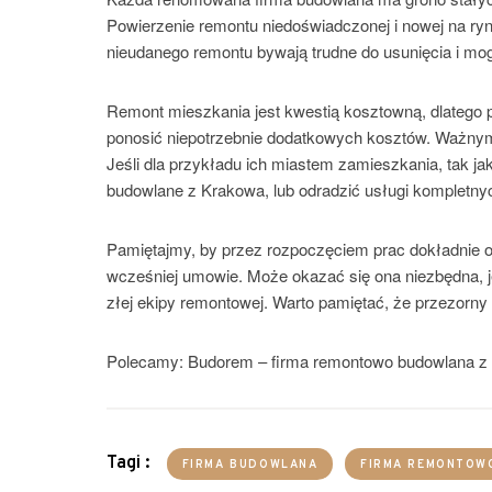
Powierzenie remontu niedoświadczonej i nowej na ryn
nieudanego remontu bywają trudne do usunięcia i mo
Remont mieszkania jest kwestią kosztowną, dlatego
ponosić niepotrzebnie dodatkowych kosztów. Ważnym
Jeśli dla przykładu ich miastem zamieszkania, tak j
budowlane z Krakowa, lub odradzić usługi kompletny
Pamiętajmy, by przez rozpoczęciem prac dokładnie ok
wcześniej umowie. Może okazać się ona niezbędna, je
złej ekipy remontowej. Warto pamiętać, że przezorn
Polecamy: Budorem – firma remontowo budowlana z
Tagi :
FIRMA BUDOWLANA
FIRMA REMONTOW