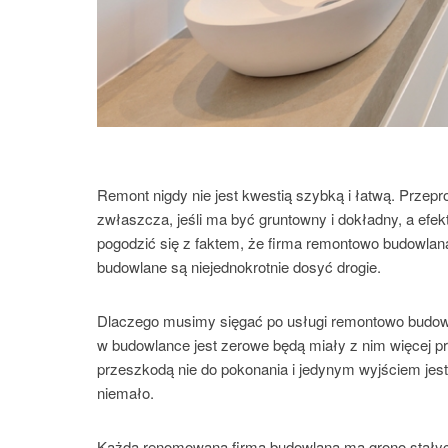
Remont nigdy nie jest kwestią szybką i łatwą. Przep
zwłaszcza, jeśli ma być gruntowny i dokładny, a ef
pogodzić się z faktem, że firma remontowo budowlan
budowlane są niejednokrotnie dosyć drogie.
Dlaczego musimy sięgać po usługi remontowo budowl
w budowlance jest zerowe będą miały z nim więcej pr
przeszkodą nie do pokonania i jedynym wyjściem jest
niemało.
Każda renomowana firma budowlana ma grono stałych k