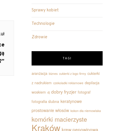
Sprawy kobiet
Technologie
uł
Zdrowie
ce
gą
TAGI
?”
aranżacja
cukierki
biznes
cukierki z logo firmy
z nadrukiem
depilacja
czekoladki reklamowe
dobry fryzjer
woskiem
fotograf
dj
keratynowe
fotografia ślubna
prostowanie włosów
kokon dla niemowlaka
komórki macierzyste
Kraków
krew pępowinowa