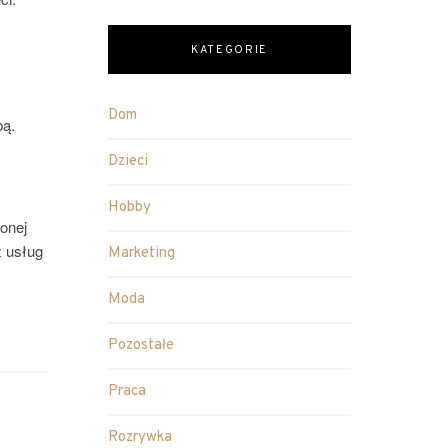
KATEGORIE
Dom
bą.
Dzieci
Hobby
zonej
z usług
Marketing
Moda
Pozostałe
Praca
Rozrywka