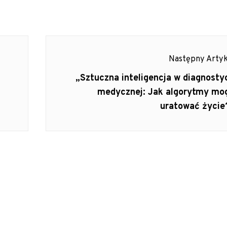
Następny Artyk
Następny
„Sztuczna inteligencja w diagnosty
Artykuł:
medycznej: Jak algorytmy mo
uratować życie