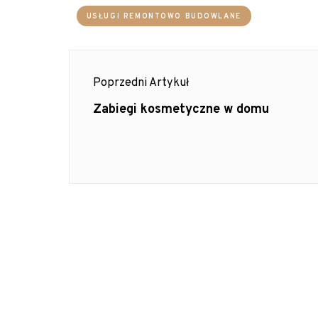
USŁUGI REMONTOWO BUDOWLANE
Nawigacja
Poprzedni Artykuł
wpisu
Poprzedni
Zabiegi kosmetyczne w domu
Artykuł: