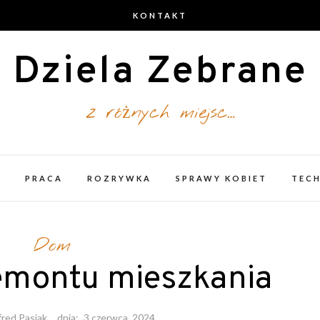
KONTAKT
Dziela Zebrane
z różnych miejsc…
A
PRACA
ROZRYWKA
SPRAWY KOBIET
TEC
Dom
remontu mieszkania
fred Pasiak
dnia:
3 czerwca, 2024