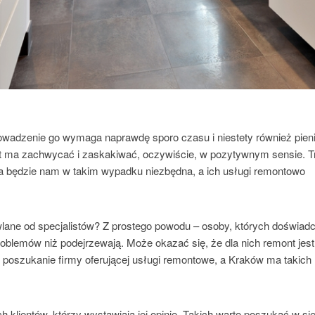
rowadzenie go wymaga naprawdę sporo czasu i niestety również pien
ekt ma zachwycać i zaskakiwać, oczywiście, w pozytywnym sensie. 
a będzie nam w takim wypadku niezbędna, a ich usługi remontowo
ane od specjalistów? Z prostego powodu – osoby, których doświad
oblemów niż podejrzewają. Może okazać się, że dla nich remont jest
 poszukanie firmy oferującej usługi remontowe, a Kraków ma takich
lientów, którzy wystawiają jej opinie. Takich warto poszukać w sie