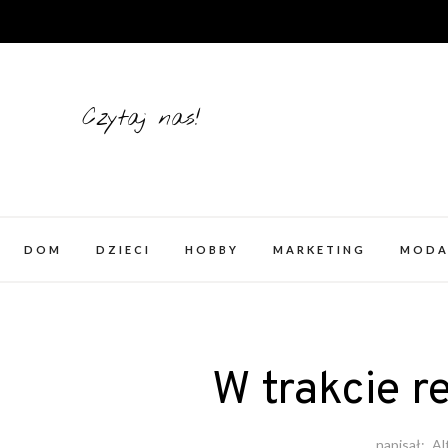
Skip
to
content
Czytaj nas!
DOM
DZIECI
HOBBY
MARKETING
MOD
W trakcie 
napisał:
Al