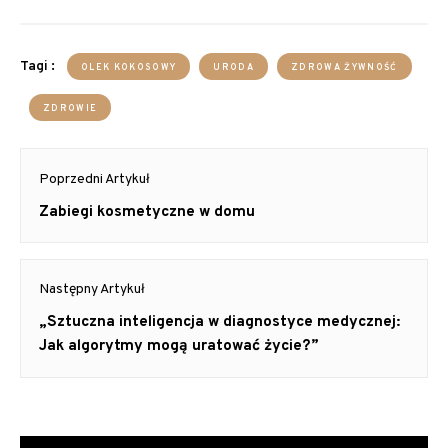
Tagi :
OLEK KOKOSOWY
URODA
ZDROWA ŻYWNOŚĆ
ZDROWIE
Nawigacja
Poprzedni Artykuł
wpisu
Poprzedni
Zabiegi kosmetyczne w domu
Artykuł:
Następny Artykuł
Następny
„Sztuczna inteligencja w diagnostyce medycznej:
Artykuł:
Jak algorytmy mogą uratować życie?”