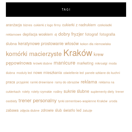
TAGI
aranżacja
cukierki z nadrukiem
biznes
cukierki z logo firmy
czekoladki
dobry fryzjer
depilacja woskiem
fotograf
fotografia
reklamowe
dj
keratynowe prostowanie włosów
ślubna
kokon dla niemowlaka
Kraków
komórki macierzyste
krew
manicure
pępowinowa
marketing
krówki ślubne
mikroalgi
moda
nowe mieszkania
ślubna
moduły led
oświetlenie led
panele szklane do kuchni
reklama
praca
przypinki
ramki drewniane
ramy do obrazów
reklama na
suknie ślubne
cukierkach
rolety
rolety rzymskie
rośliny
suplementy diety
trener
trener personalny
osobisty
tynki cementowo-wapienne Kraków
uroda
zabawa
zdrowie
ślub
światło led
zdjęcia ślubne
żaluzje