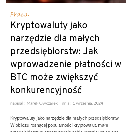
Praca
Kryptowaluty jako
narzędzie dla małych
przedsiębiorstw: Jak
wprowadzenie płatności w
BTC może zwiększyć
konkurencyjność
napisał:
Marek Owczarek
dnia:
1 września, 2024
Kryptowaluty jako narzędzie dla małych przedsiębiorstw
W obliczu rosnącej popularności kryptowalut, małe
przedsiębiorstwa często zadają sobie pytanie: czy warto