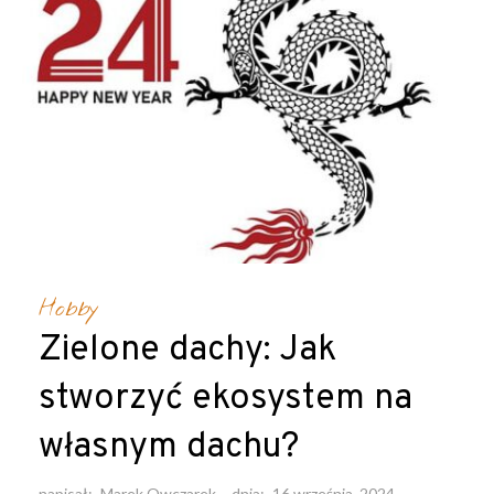
Hobby
Zielone dachy: Jak
stworzyć ekosystem na
własnym dachu?
napisał:
Marek Owczarek
dnia:
16 września, 2024