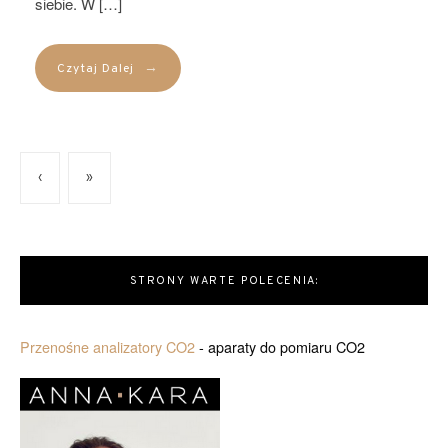
siebie. W […]
→
Czytaj Dalej
‹
»
STRONY WARTE POLECENIA:
Przenośne analizatory CO2
- aparaty do pomiaru CO2