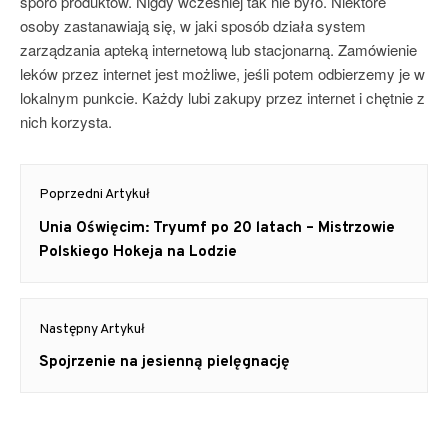
sporo produktów. Nigdy wcześniej tak nie było. Niektóre
osoby zastanawiają się, w jaki sposób działa system
zarządzania apteką internetową lub stacjonarną. Zamówienie
leków przez internet jest możliwe, jeśli potem odbierzemy je w
lokalnym punkcie. Każdy lubi zakupy przez internet i chętnie z
nich korzysta.
Nawigacja
Poprzedni Artykuł
wpisu
Poprzedni
Unia Oświęcim: Tryumf po 20 latach – Mistrzowie
Artykuł:
Polskiego Hokeja na Lodzie
Następny Artykuł
Następny
Spojrzenie na jesienną pielęgnację
Artykuł: