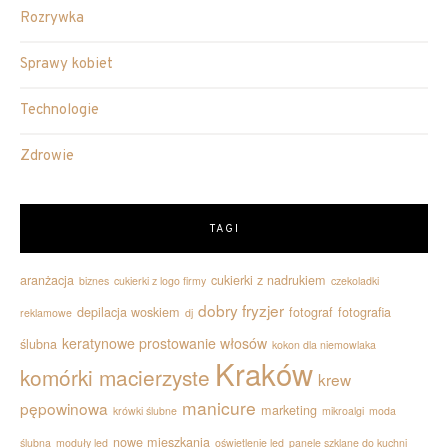
Rozrywka
Sprawy kobiet
Technologie
Zdrowie
TAGI
aranżacja
cukierki z nadrukiem
biznes
cukierki z logo firmy
czekoladki
dobry fryzjer
depilacja woskiem
fotograf
fotografia
reklamowe
dj
keratynowe prostowanie włosów
ślubna
kokon dla niemowlaka
Kraków
komórki macierzyste
krew
manicure
pępowinowa
marketing
krówki ślubne
mikroalgi
moda
nowe mieszkania
ślubna
moduły led
oświetlenie led
panele szklane do kuchni